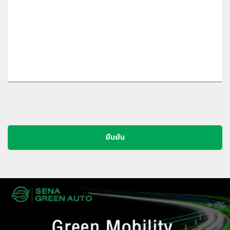
s
a
g
e
ยืนยัน