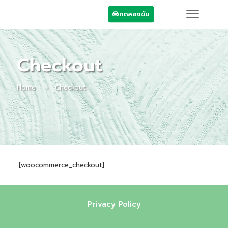
ทดลองขับ
Checkout
Home
Checkout
[woocommerce_checkout]
Privacy Policy